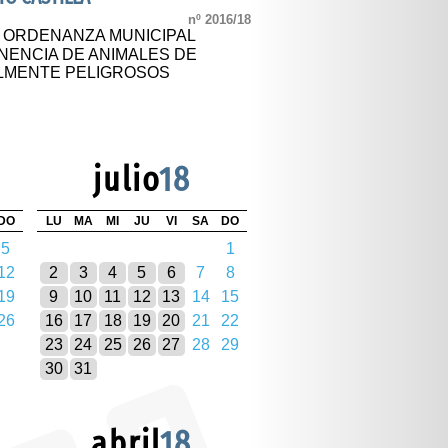
nº 2016/18
L ORDENANZA MUNICIPAL
NENCIA DE ANIMALES DE
LMENTE PELIGROSOS
julio
18
DO
LU
MA
MI
JU
VI
SA
DO
5
1
12
2
3
4
5
6
7
8
19
9
10
11
12
13
14
15
26
16
17
18
19
20
21
22
23
24
25
26
27
28
29
30
31
abril
18