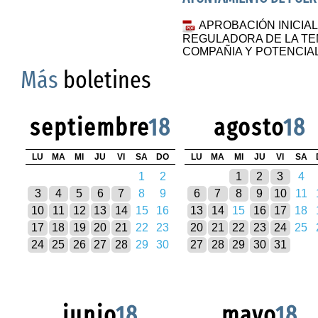
APROBACIÓN INICIA
REGULADORA DE LA TE
COMPAÑIA Y POTENCIA
Más
boletines
septiembre
18
agosto
18
LU
MA
MI
JU
VI
SA
DO
LU
MA
MI
JU
VI
SA
1
2
1
2
3
4
3
4
5
6
7
8
9
6
7
8
9
10
11
10
11
12
13
14
15
16
13
14
15
16
17
18
17
18
19
20
21
22
23
20
21
22
23
24
25
24
25
26
27
28
29
30
27
28
29
30
31
junio
18
mayo
18