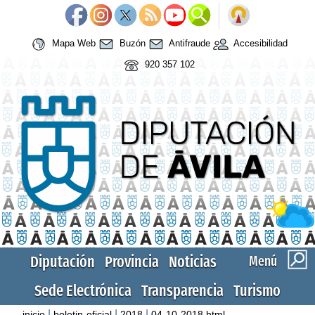
Mapa Web
Buzón
Antifraude
Accesibilidad
920 357 102
Diputación
Provincia
Noticias
Menú
Sede Electrónica
Transparencia
Turismo
|
|
|
inicio
boletin-oficial
2018
04-10-2018.html