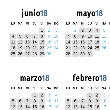
junio
18
mayo
18
LU
MA
MI
JU
VI
SA
DO
LU
MA
MI
JU
VI
SA
1
2
3
1
2
3
4
5
4
5
6
7
8
9
10
7
8
9
10
11
12
11
12
13
14
15
16
17
14
15
16
17
18
19
18
19
20
21
22
23
24
21
22
23
24
25
26
25
26
27
28
29
30
28
29
30
31
marzo
18
febrero
18
LU
MA
MI
JU
VI
SA
DO
LU
MA
MI
JU
VI
SA
1
2
3
4
1
2
3
5
6
7
8
9
10
11
5
6
7
8
9
10
12
13
14
15
16
17
18
12
13
14
15
16
17