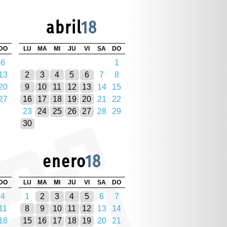
abril
18
DO
LU
MA
MI
JU
VI
SA
DO
6
1
13
2
3
4
5
6
7
8
20
9
10
11
12
13
14
15
27
16
17
18
19
20
21
22
23
24
25
26
27
28
29
30
enero
18
DO
LU
MA
MI
JU
VI
SA
DO
4
1
2
3
4
5
6
7
11
8
9
10
11
12
13
14
18
15
16
17
18
19
20
21