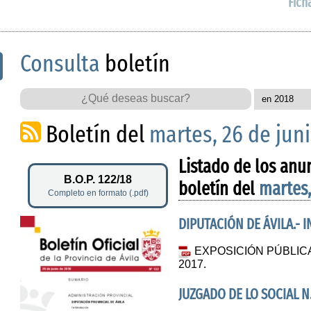
Fich
Consulta
boletín
Boletín del
martes, 26 de jun
Listado de los anu
B.O.P. 122/18
boletín del
martes,
Completo en formato (.pdf)
DIPUTACIÓN DE ÁVILA.- 
EXPOSICIÓN PÚBLIC
2017.
JUZGADO DE LO SOCIAL N.