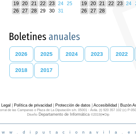
19
20
21
22
23
24
25
19
20
21
22
23
24
26
27
28
29
30
31
26
27
28
Boletines
anuales
2026
2025
2024
2023
2022
2018
2017
 Legal
|
Política de privacidad
|
Protección de datos
|
Accesibilidad
|
Buzón An
orral de las Campanas o Plaza de La Diputación s/n. 05001 - Ávila. (t) 920 357 102 (c) P-05
Departamento de Informática
Diseño
©2019|I♥Dip
www.diputacionavila.e