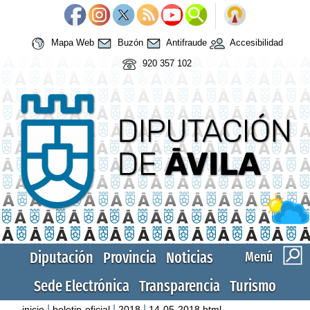
Mapa Web
Buzón
Antifraude
Accesibilidad
920 357 102
Diputación
Provincia
Noticias
Menú
Sede Electrónica
Transparencia
Turismo
|
|
|
inicio
boletin-oficial
2018
14-05-2018.html