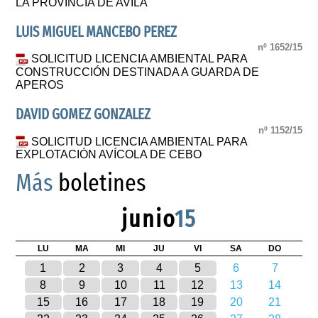
LA PROVINCIA DE AVILA
LUIS MIGUEL MANCEBO PEREZ
nº 1652/15
SOLICITUD LICENCIA AMBIENTAL PARA
CONSTRUCCIÓN DESTINADA A GUARDA DE
APEROS
DAVID GOMEZ GONZALEZ
nº 1152/15
SOLICITUD LICENCIA AMBIENTAL PARA
EXPLOTACIÓN AVÍCOLA DE CEBO
Más
boletines
junio
15
LU
MA
MI
JU
VI
SA
DO
1
2
3
4
5
6
7
8
9
10
11
12
13
14
15
16
17
18
19
20
21