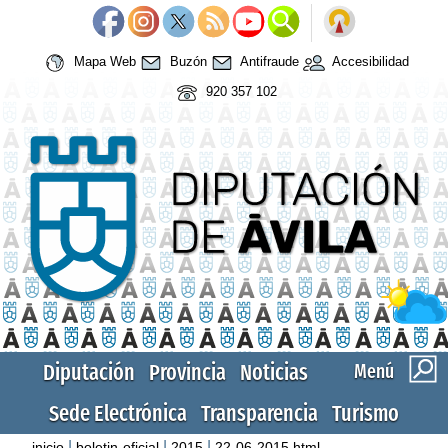
Mapa Web
Buzón
Antifraude
Accesibilidad
920 357 102
Diputación
Provincia
Noticias
Menú
Sede Electrónica
Transparencia
Turismo
|
|
|
inicio
boletin-oficial
2015
22-06-2015.html