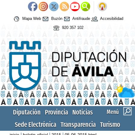
Mapa Web
Buzón
Antifraude
Accesibilidad
920 357 102
Diputación
Provincia
Noticias
Menú
Sede Electrónica
Transparencia
Turismo
|
|
|
inicio
boletin-oficial
2015
05-06-2015.html