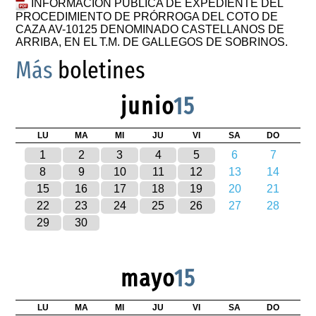
INFORMACIÓN PÚBLICA DE EXPEDIENTE DEL
PROCEDIMIENTO DE PRÓRROGA DEL COTO DE
CAZA AV-10125 DENOMINADO CASTELLANOS DE
ARRIBA, EN EL T.M. DE GALLEGOS DE SOBRINOS.
Más
boletines
junio
15
LU
MA
MI
JU
VI
SA
DO
1
2
3
4
5
6
7
8
9
10
11
12
13
14
15
16
17
18
19
20
21
22
23
24
25
26
27
28
29
30
mayo
15
LU
MA
MI
JU
VI
SA
DO