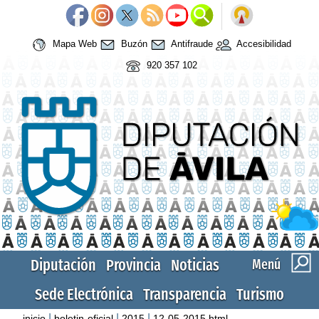
Mapa Web
Buzón
Antifraude
Accesibilidad
920 357 102
Diputación
Provincia
Noticias
Menú
Sede Electrónica
Transparencia
Turismo
|
|
|
inicio
boletin-oficial
2015
12-05-2015.html