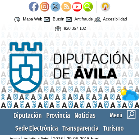
Mapa Web
Buzón
Antifraude
Accesibilidad
920 357 102
Diputación
Provincia
Noticias
Menú
Sede Electrónica
Transparencia
Turismo
|
|
|
inicio
boletin-oficial
2015
29-05-2015.html