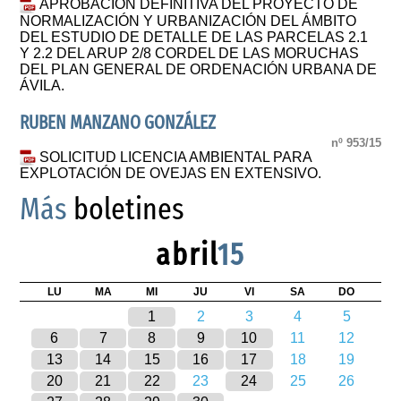
APROBACIÓN DEFINITIVA DEL PROYECTO DE
NORMALIZACIÓN Y URBANIZACIÓN DEL ÁMBITO
DEL ESTUDIO DE DETALLE DE LAS PARCELAS 2.1
Y 2.2 DEL ARUP 2/8 CORDEL DE LAS MORUCHAS
DEL PLAN GENERAL DE ORDENACIÓN URBANA DE
ÁVILA.
RUBEN MANZANO GONZÁLEZ
nº 953/15
SOLICITUD LICENCIA AMBIENTAL PARA
EXPLOTACIÓN DE OVEJAS EN EXTENSIVO.
Más
boletines
abril
15
LU
MA
MI
JU
VI
SA
DO
1
2
3
4
5
6
7
8
9
10
11
12
13
14
15
16
17
18
19
20
21
22
23
24
25
26