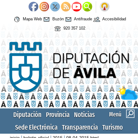
Mapa Web
Buzón
Antifraude
Accesibilidad
920 357 102
Diputación
Provincia
Noticias
Menú
Sede Electrónica
Transparencia
Turismo
|
|
|
inicio
boletin-oficial
2015
08-04-2015.html