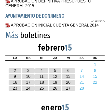
APROBACIÓN DEFINITIVA PRESUPUESTO
GENERAL 2015
AYUNTAMIENTO DE DONJIMENO
nº 403/15
APROBACIÓN INICIAL CUENTA GENERAL 2014
Más
boletines
febrero
15
LU
MA
MI
JU
VI
SA
DO
1
2
3
4
5
6
7
8
9
10
11
12
13
14
15
16
17
18
19
20
21
22
23
24
25
26
27
28
enero
15