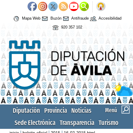
Mapa Web
Buzón
Antifraude
Accesibilidad
920 357 102
Diputación
Provincia
Noticias
Menú
Sede Electrónica
Transparencia
Turismo
|
|
|
inicio
boletin-oficial
2015
16-02-2015.html