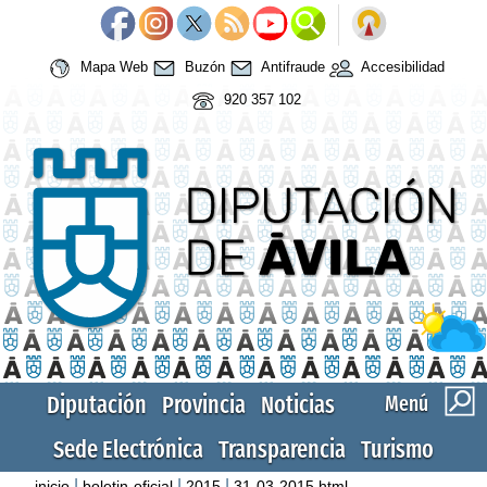
Mapa Web
Buzón
Antifraude
Accesibilidad
920 357 102
Diputación
Provincia
Noticias
Menú
Sede Electrónica
Transparencia
Turismo
|
|
|
inicio
boletin-oficial
2015
31-03-2015.html