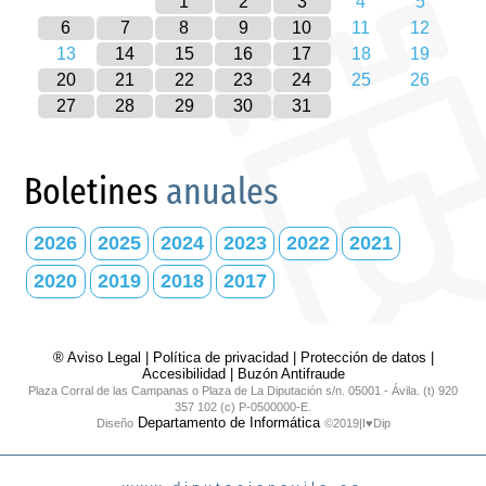
1
2
3
4
5
6
7
8
9
10
11
12
13
14
15
16
17
18
19
20
21
22
23
24
25
26
27
28
29
30
31
Boletines
anuales
2026
2025
2024
2023
2022
2021
2020
2019
2018
2017
® Aviso Legal
|
Política de privacidad
|
Protección de datos
|
Accesibilidad
|
Buzón Antifraude
Plaza Corral de las Campanas o Plaza de La Diputación s/n. 05001 - Ávila. (t) 920
357 102 (c) P-0500000-E.
Departamento de Informática
Diseño
©2019|I♥Dip