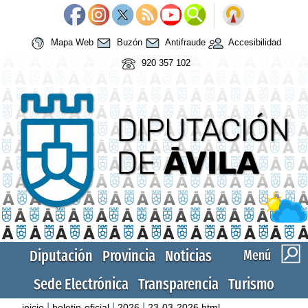
Mapa Web
Buzón
Antifraude
Accesibilidad
920 357 102
Diputación
Provincia
Noticias
Menú
Sede Electrónica
Transparencia
Turismo
|
|
|
inicio
boletin-oficial
2026
23-03-2026.html