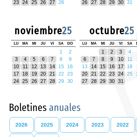
23
24
25
26
27
28
26
27
28
29
30
31
noviembre
25
octubre
25
LU
MA
MI
JU
VI
SA
DO
LU
MA
MI
JU
VI
SA
1
2
1
2
3
4
3
4
5
6
7
8
9
6
7
8
9
10
11
10
11
12
13
14
15
16
13
14
15
16
17
18
17
18
19
20
21
22
23
20
21
22
23
24
25
24
25
26
27
28
29
30
27
28
29
30
31
Boletines
anuales
2026
2025
2024
2023
2022