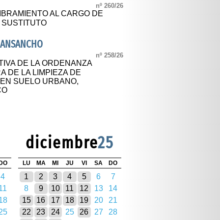
nº 260/26
BRAMIENTO AL CARGO DE
Y SUSTITUTO
NANSANCHO
nº 258/26
TIVA DE LA ORDENANZA
 DE LA LIMPIEZA DE
EN SUELO URBANO,
CO
diciembre
25
DO
LU
MA
MI
JU
VI
SA
DO
4
1
2
3
4
5
6
7
11
8
9
10
11
12
13
14
18
15
16
17
18
19
20
21
25
22
23
24
25
26
27
28