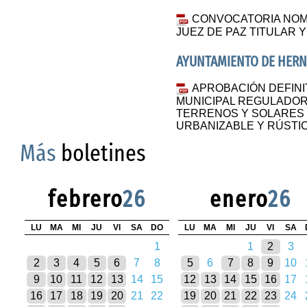
CONVOCATORIA NOM
JUEZ DE PAZ TITULAR 
AYUNTAMIENTO DE HER
APROBACIÓN DEFINI
MUNICIPAL REGULADORA
TERRENOS Y SOLARES 
URBANIZABLE Y RÚSTI
Más
boletines
febrero
26
enero
26
LU
MA
MI
JU
VI
SA
DO
LU
MA
MI
JU
VI
SA
1
1
2
3
2
3
4
5
6
7
8
5
6
7
8
9
10
9
10
11
12
13
14
15
12
13
14
15
16
17
16
17
18
19
20
21
22
19
20
21
22
23
24