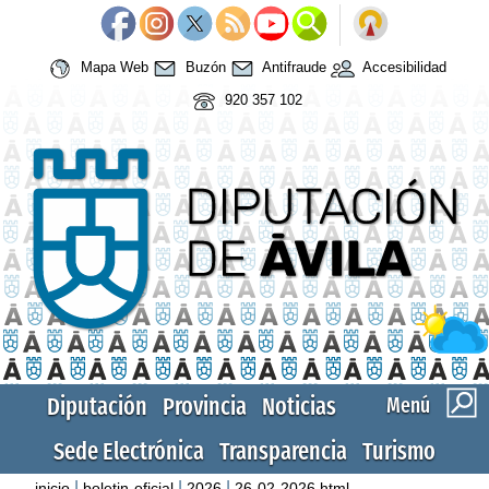
Mapa Web
Buzón
Antifraude
Accesibilidad
920 357 102
Diputación
Provincia
Noticias
Menú
Sede Electrónica
Transparencia
Turismo
|
|
|
inicio
boletin-oficial
2026
26-02-2026.html