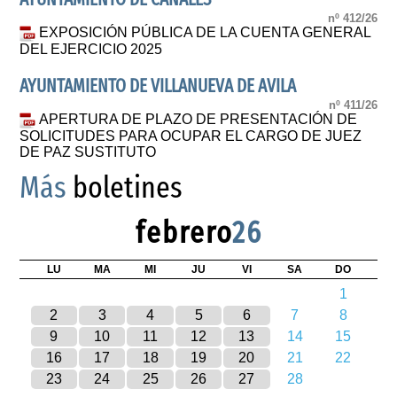
nº 412/26
EXPOSICIÓN PÚBLICA DE LA CUENTA GENERAL
DEL EJERCICIO 2025
AYUNTAMIENTO DE VILLANUEVA DE AVILA
nº 411/26
APERTURA DE PLAZO DE PRESENTACIÓN DE
SOLICITUDES PARA OCUPAR EL CARGO DE JUEZ
DE PAZ SUSTITUTO
Más
boletines
febrero
26
LU
MA
MI
JU
VI
SA
DO
1
2
3
4
5
6
7
8
9
10
11
12
13
14
15
16
17
18
19
20
21
22
23
24
25
26
27
28