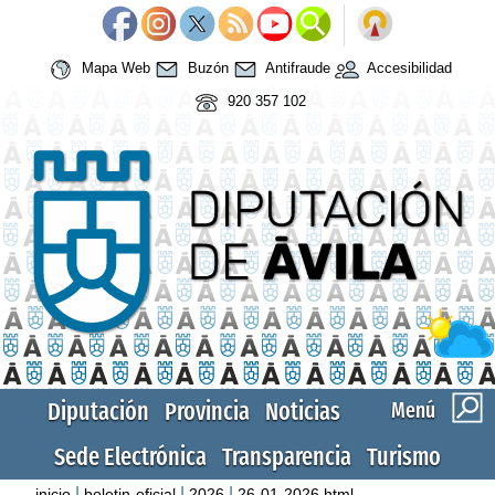
Mapa Web
Buzón
Antifraude
Accesibilidad
920 357 102
Diputación
Provincia
Noticias
Menú
Sede Electrónica
Transparencia
Turismo
|
|
|
inicio
boletin-oficial
2026
26-01-2026.html