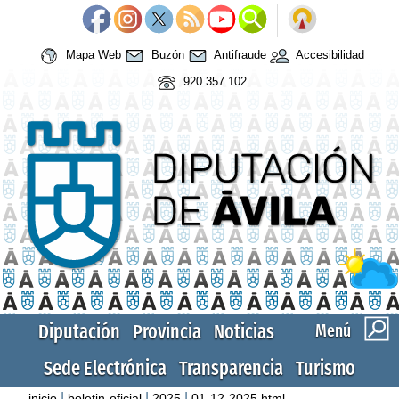
Mapa Web
Buzón
Antifraude
Accesibilidad
920 357 102
Diputación
Provincia
Noticias
Menú
Sede Electrónica
Transparencia
Turismo
|
|
|
inicio
boletin-oficial
2025
01-12-2025.html