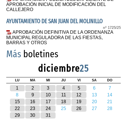
APROBACIÓN INICIAL DE MODIFICACIÓN DEL
CALLEJERO
AYUNTAMIENTO DE SAN JUAN DEL MOLINILLO
nº 1725/25
APROBACIÓN DEFINITIVA DE LA ORDENANZA
MUNICIPAL REGULADORA DE LAS FIESTAS,
BARRAS Y OTROS
Más
boletines
diciembre
25
LU
MA
MI
JU
VI
SA
DO
1
2
3
4
5
6
7
8
9
10
11
12
13
14
15
16
17
18
19
20
21
22
23
24
25
26
27
28
29
30
31