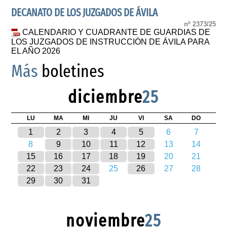
DECANATO DE LOS JUZGADOS DE ÁVILA
nº 2373/25
CALENDARIO Y CUADRANTE DE GUARDIAS DE
LOS JUZGADOS DE INSTRUCCIÓN DE ÁVILA PARA
EL AÑO 2026
Más
boletines
diciembre
25
LU
MA
MI
JU
VI
SA
DO
1
2
3
4
5
6
7
8
9
10
11
12
13
14
15
16
17
18
19
20
21
22
23
24
25
26
27
28
29
30
31
noviembre
25