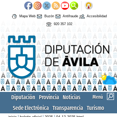
Mapa Web
Buzón
Antifraude
Accesibilidad
920 357 102
Diputación
Provincia
Noticias
Menú
Sede Electrónica
Transparencia
Turismo
|
|
|
inicio
boletin-oficial
2025
04-12-2025.html