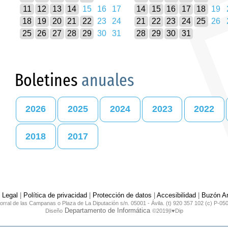
11
12
13
14
15
16
17
14
15
16
17
18
19
18
19
20
21
22
23
24
21
22
23
24
25
26
25
26
27
28
29
30
31
28
29
30
31
Boletines
anuales
2026
2025
2024
2023
2022
2018
2017
 Legal
|
Política de privacidad
|
Protección de datos
|
Accesibilidad
|
Buzón An
orral de las Campanas o Plaza de La Diputación s/n. 05001 - Ávila. (t) 920 357 102 (c) P-05
Departamento de Informática
Diseño
©2019|I♥Dip