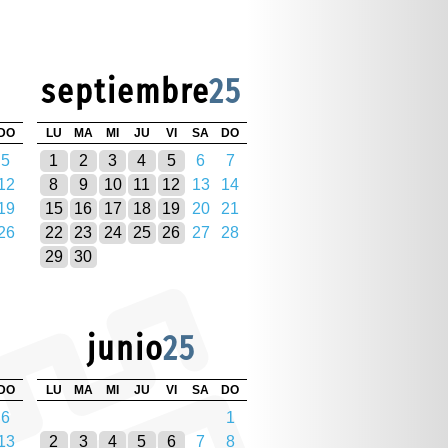
septiembre
25
DO
LU
MA
MI
JU
VI
SA
DO
5
1
2
3
4
5
6
7
12
8
9
10
11
12
13
14
19
15
16
17
18
19
20
21
26
22
23
24
25
26
27
28
29
30
junio
25
DO
LU
MA
MI
JU
VI
SA
DO
6
1
13
2
3
4
5
6
7
8