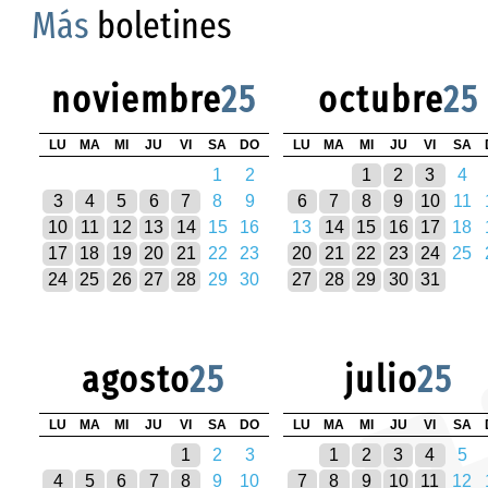
Más
boletines
noviembre
25
octubre
25
LU
MA
MI
JU
VI
SA
DO
LU
MA
MI
JU
VI
SA
1
2
1
2
3
4
3
4
5
6
7
8
9
6
7
8
9
10
11
10
11
12
13
14
15
16
13
14
15
16
17
18
17
18
19
20
21
22
23
20
21
22
23
24
25
24
25
26
27
28
29
30
27
28
29
30
31
agosto
25
julio
25
LU
MA
MI
JU
VI
SA
DO
LU
MA
MI
JU
VI
SA
1
2
3
1
2
3
4
5
4
5
6
7
8
9
10
7
8
9
10
11
12