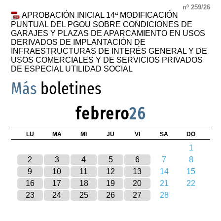
nº 259/26
APROBACIÓN INICIAL 14ª MODIFICACIÓN
PUNTUAL DEL PGOU SOBRE CONDICIONES DE
GARAJES Y PLAZAS DE APARCAMIENTO EN USOS
DERIVADOS DE IMPLANTACIÓN DE
INFRAESTRUCTURAS DE INTERÉS GENERAL Y DE
USOS COMERCIALES Y DE SERVICIOS PRIVADOS
DE ESPECIAL UTILIDAD SOCIAL
Más
boletines
febrero
26
LU
MA
MI
JU
VI
SA
DO
1
2
3
4
5
6
7
8
9
10
11
12
13
14
15
16
17
18
19
20
21
22
23
24
25
26
27
28