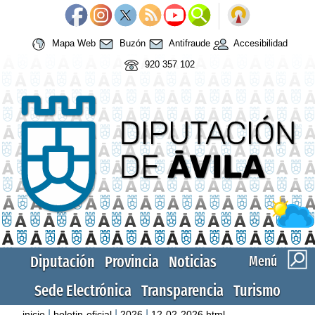
Mapa Web
Buzón
Antifraude
Accesibilidad
920 357 102
Diputación
Provincia
Noticias
Menú
Sede Electrónica
Transparencia
Turismo
|
|
|
inicio
boletin-oficial
2026
12-02-2026.html