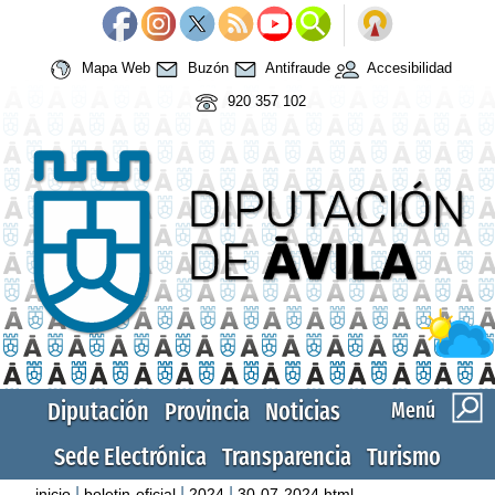
Mapa Web
Buzón
Antifraude
Accesibilidad
920 357 102
Diputación
Provincia
Noticias
Menú
Sede Electrónica
Transparencia
Turismo
|
|
|
inicio
boletin-oficial
2024
30-07-2024.html