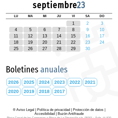
septiembre
23
LU
MA
MI
JU
VI
SA
DO
1
2
3
4
5
6
7
8
9
10
11
12
13
14
15
16
17
18
19
20
21
22
23
24
25
26
27
28
29
30
Boletines
anuales
2026
2025
2024
2023
2022
2021
2020
2019
2018
2017
® Aviso Legal
|
Política de privacidad
|
Protección de datos
|
Accesibilidad
|
Buzón Antifraude
Plaza Corral de las Campanas o Plaza de La Diputación s/n. 05001 - Ávila. (t) 920