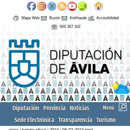
Mapa Web
Buzón
Antifraude
Accesibilidad
920 357 102
Diputación
Provincia
Noticias
Menú
Sede Electrónica
Transparencia
Turismo
|
|
|
inicio
boletin-oficial
2024
08-02-2024.html