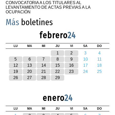
CONVOCATORIA A LOS TITULARES AL
LEVANTAMIENTO DE ACTAS PREVIAS A LA
OCUPACIÓN
Más
boletines
febrero
24
LU
MA
MI
JU
VI
SA
DO
1
2
3
4
5
6
7
8
9
10
11
12
13
14
15
16
17
18
19
20
21
22
23
24
25
26
27
28
29
enero
24
LU
MA
MI
JU
VI
SA
DO