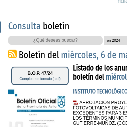
Fich
Consulta
boletín
Boletín del
miércoles, 6 de m
Listado de los anu
B.O.P. 47/24
boletín del
miércol
Completo en formato (.pdf)
INSTITUTO TECNOLÓGIC
APROBACIÓN PROYE
FOTOVOLTAICAS DE AU
EXCEDENTES PARA 3 E
LOS TÉRMINOS MUNICIP
GUTIERRE-MUÑOZ. (CÓD