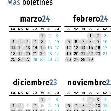
Más
boletines
marzo
24
febrero
24
LU
MA
MI
JU
VI
SA
DO
LU
MA
MI
JU
VI
SA
1
2
3
1
2
3
4
5
6
7
8
9
10
5
6
7
8
9
10
11
12
13
14
15
16
17
12
13
14
15
16
17
18
19
20
21
22
23
24
19
20
21
22
23
24
25
26
27
28
29
30
31
26
27
28
29
diciembre
23
noviembre
2
LU
MA
MI
JU
VI
SA
DO
LU
MA
MI
JU
VI
SA
1
2
3
1
2
3
4
4
5
6
7
8
9
10
6
7
8
9
10
11