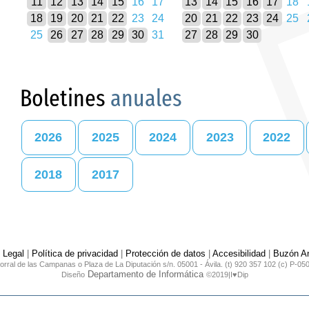
11
12
13
14
15
16
17
13
14
15
16
17
18
18
19
20
21
22
23
24
20
21
22
23
24
25
25
26
27
28
29
30
31
27
28
29
30
Boletines
anuales
2026
2025
2024
2023
2022
2018
2017
 Legal
|
Política de privacidad
|
Protección de datos
|
Accesibilidad
|
Buzón An
orral de las Campanas o Plaza de La Diputación s/n. 05001 - Ávila. (t) 920 357 102 (c) P-05
Departamento de Informática
Diseño
©2019|I♥Dip