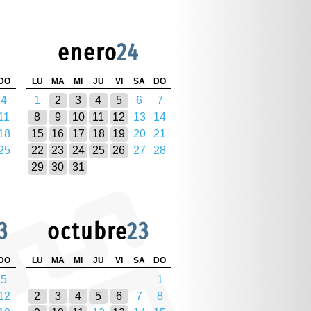
enero
24
DO
LU
MA
MI
JU
VI
SA
DO
4
1
2
3
4
5
6
7
11
8
9
10
11
12
13
14
18
15
16
17
18
19
20
21
25
22
23
24
25
26
27
28
29
30
31
3
octubre
23
DO
LU
MA
MI
JU
VI
SA
DO
5
1
12
2
3
4
5
6
7
8