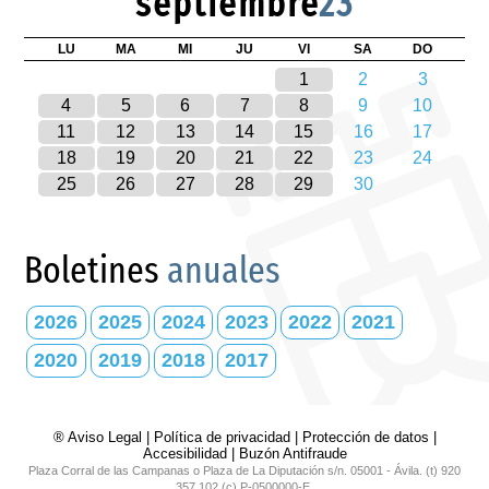
septiembre
23
LU
MA
MI
JU
VI
SA
DO
1
2
3
4
5
6
7
8
9
10
11
12
13
14
15
16
17
18
19
20
21
22
23
24
25
26
27
28
29
30
Boletines
anuales
2026
2025
2024
2023
2022
2021
2020
2019
2018
2017
® Aviso Legal
|
Política de privacidad
|
Protección de datos
|
Accesibilidad
|
Buzón Antifraude
Plaza Corral de las Campanas o Plaza de La Diputación s/n. 05001 - Ávila. (t) 920
357 102 (c) P-0500000-E.