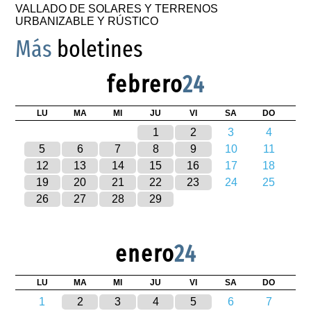
VALLADO DE SOLARES Y TERRENOS
URBANIZABLE Y RÚSTICO
Más
boletines
febrero
24
LU
MA
MI
JU
VI
SA
DO
1
2
3
4
5
6
7
8
9
10
11
12
13
14
15
16
17
18
19
20
21
22
23
24
25
26
27
28
29
enero
24
LU
MA
MI
JU
VI
SA
DO
1
2
3
4
5
6
7