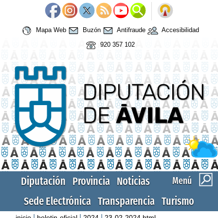
Mapa Web
Buzón
Antifraude
Accesibilidad
920 357 102
Diputación
Provincia
Noticias
Menú
Sede Electrónica
Transparencia
Turismo
|
|
|
inicio
boletin-oficial
2024
23-02-2024.html