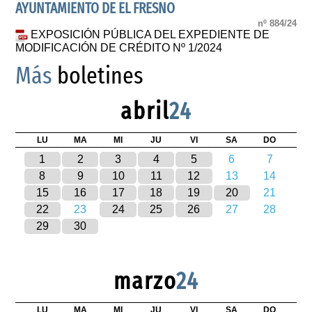
AYUNTAMIENTO DE EL FRESNO
nº 884/24
EXPOSICIÓN PÚBLICA DEL EXPEDIENTE DE
MODIFICACIÓN DE CRÉDITO Nº 1/2024
Más
boletines
abril
24
LU
MA
MI
JU
VI
SA
DO
1
2
3
4
5
6
7
8
9
10
11
12
13
14
15
16
17
18
19
20
21
22
23
24
25
26
27
28
29
30
marzo
24
LU
MA
MI
JU
VI
SA
DO