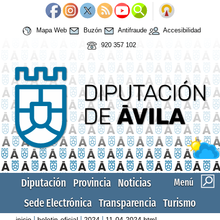
Mapa Web
Buzón
Antifraude
Accesibilidad
920 357 102
Diputación
Provincia
Noticias
Menú
Sede Electrónica
Transparencia
Turismo
|
|
|
inicio
boletin-oficial
2024
11-04-2024.html