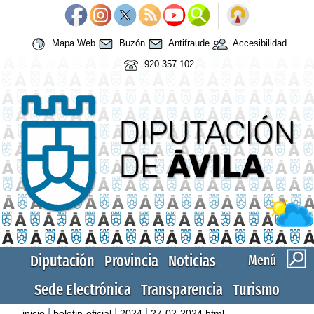
Mapa Web
Buzón
Antifraude
Accesibilidad
920 357 102
Diputación
Provincia
Noticias
Menú
Sede Electrónica
Transparencia
Turismo
|
|
|
inicio
boletin-oficial
2024
27-02-2024.html