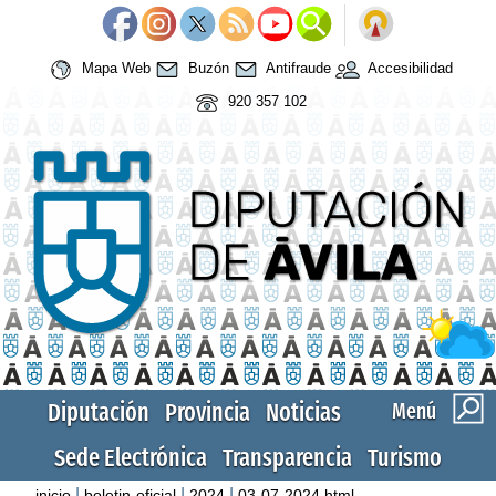
Mapa Web
Buzón
Antifraude
Accesibilidad
920 357 102
Diputación
Provincia
Noticias
Menú
Sede Electrónica
Transparencia
Turismo
|
|
|
inicio
boletin-oficial
2024
03-07-2024.html