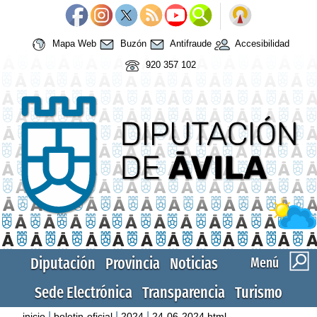
Mapa Web
Buzón
Antifraude
Accesibilidad
920 357 102
Diputación
Provincia
Noticias
Menú
Sede Electrónica
Transparencia
Turismo
|
|
|
inicio
boletin-oficial
2024
24-06-2024.html