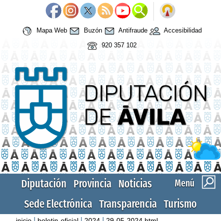
Mapa Web
Buzón
Antifraude
Accesibilidad
920 357 102
Diputación
Provincia
Noticias
Menú
Sede Electrónica
Transparencia
Turismo
|
|
|
inicio
boletin-oficial
2024
29-05-2024.html