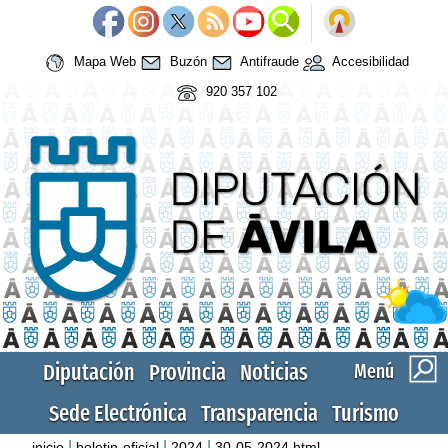
Mapa Web
Buzón
Antifraude
Accesibilidad
920 357 102
Diputación
Provincia
Noticias
Menú
Sede Electrónica
Transparencia
Turismo
|
|
|
inicio
boletin-oficial
2024
30-05-2024.html