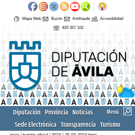
Mapa Web
Buzón
Antifraude
Accesibilidad
920 357 102
Diputación
Provincia
Noticias
Menú
Sede Electrónica
Transparencia
Turismo
|
|
|
inicio
boletin-oficial
2024
25-03-2024.html