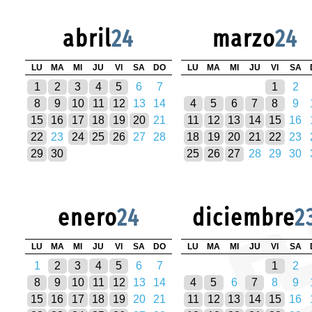
abril
24
marzo
24
LU
MA
MI
JU
VI
SA
DO
LU
MA
MI
JU
VI
SA
1
2
3
4
5
6
7
1
2
8
9
10
11
12
13
14
4
5
6
7
8
9
15
16
17
18
19
20
21
11
12
13
14
15
16
22
23
24
25
26
27
28
18
19
20
21
22
23
29
30
25
26
27
28
29
30
enero
24
diciembre
2
LU
MA
MI
JU
VI
SA
DO
LU
MA
MI
JU
VI
SA
1
2
3
4
5
6
7
1
2
8
9
10
11
12
13
14
4
5
6
7
8
9
15
16
17
18
19
20
21
11
12
13
14
15
16