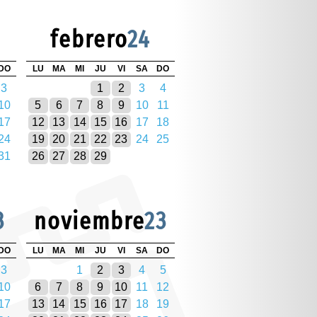
febrero
24
DO
LU
MA
MI
JU
VI
SA
DO
3
1
2
3
4
10
5
6
7
8
9
10
11
17
12
13
14
15
16
17
18
24
19
20
21
22
23
24
25
31
26
27
28
29
3
noviembre
23
DO
LU
MA
MI
JU
VI
SA
DO
3
1
2
3
4
5
10
6
7
8
9
10
11
12
17
13
14
15
16
17
18
19