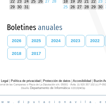
22
23
24
25
26
27
28
18
19
20
21
22
23
29
30
31
25
26
27
28
29
30
Boletines
anuales
2026
2025
2024
2023
2022
2018
2017
 Legal
|
Política de privacidad
|
Protección de datos
|
Accesibilidad
|
Buzón An
orral de las Campanas o Plaza de La Diputación s/n. 05001 - Ávila. (t) 920 357 102 (c) P-05
Departamento de Informática
Diseño
©2019|I♥Dip
www.diputacionavila.e