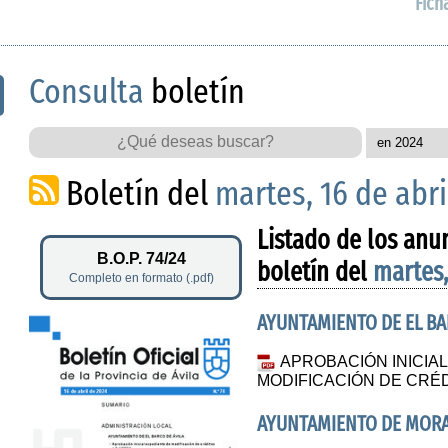
Fich
Consulta
boletín
Boletín del
martes, 16 de abri
Listado de los anu
B.O.P. 74/24
boletín del
martes,
Completo en formato (.pdf)
AYUNTAMIENTO DE EL BA
APROBACIÓN INICIA
MODIFICACIÓN DE CRÉDI
AYUNTAMIENTO DE MORA