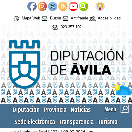
Mapa Web
Buzón
Antifraude
Accesibilidad
920 357 102
Diputación
Provincia
Noticias
Menú
Sede Electrónica
Transparencia
Turismo
|
|
|
inicio
boletin-oficial
2024
09-07-2024.html