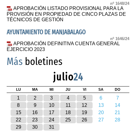
nº 1648/24
APROBACIÓN LISTADO PROVISIONAL PARA LA
PROVISIÓN EN PROPIEDAD DE CINCO PLAZAS DE
TÉCNICOS DE GESTIÓN
AYUNTAMIENTO DE MANJABALAGO
nº 1646/24
APROBACIÓN DEFINITIVA CUENTA GENERAL
EJERCICIO 2023
Más
boletines
julio
24
LU
MA
MI
JU
VI
SA
DO
1
2
3
4
5
6
7
8
9
10
11
12
13
14
15
16
17
18
19
20
21
22
23
24
25
26
27
28
29
30
31