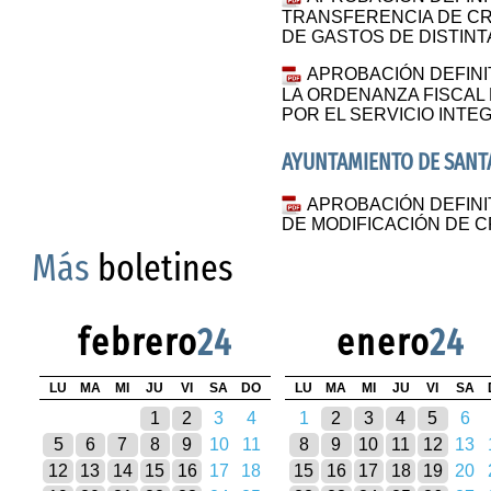
TRANSFERENCIA DE CR
DE GASTOS DE DISTINT
APROBACIÓN DEFINIT
LA ORDENANZA FISCAL
POR EL SERVICIO INTE
AYUNTAMIENTO DE SANTA
APROBACIÓN DEFINIT
DE MODIFICACIÓN DE 
Más
boletines
febrero
24
enero
24
LU
MA
MI
JU
VI
SA
DO
LU
MA
MI
JU
VI
SA
1
2
3
4
1
2
3
4
5
6
5
6
7
8
9
10
11
8
9
10
11
12
13
12
13
14
15
16
17
18
15
16
17
18
19
20