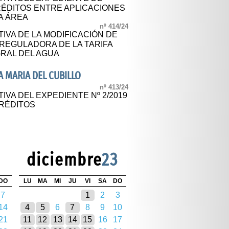
ÉDITOS ENTRE APLICACIONES
A ÁREA
nº 414/24
IVA DE LA MODIFICACIÓN DE
 REGULADORA DE LA TARIFA
GRAL DEL AGUA
 MARIA DEL CUBILLO
nº 413/24
IVA DEL EXPEDIENTE Nº 2/2019
CRÉDITOS
diciembre
23
DO
LU
MA
MI
JU
VI
SA
DO
7
1
2
3
14
4
5
6
7
8
9
10
21
11
12
13
14
15
16
17