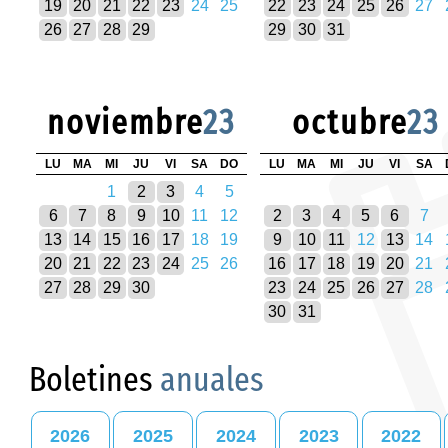
19
20
21
22
23
24
25
22
23
24
25
26
27
26
27
28
29
29
30
31
noviembre
23
octubre
23
LU
MA
MI
JU
VI
SA
DO
LU
MA
MI
JU
VI
SA
1
2
3
4
5
6
7
8
9
10
11
12
2
3
4
5
6
7
13
14
15
16
17
18
19
9
10
11
12
13
14
20
21
22
23
24
25
26
16
17
18
19
20
21
27
28
29
30
23
24
25
26
27
28
30
31
Boletines
anuales
2026
2025
2024
2023
2022