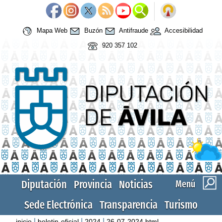
Mapa Web
Buzón
Antifraude
Accesibilidad
920 357 102
Diputación
Provincia
Noticias
Menú
Sede Electrónica
Transparencia
Turismo
|
|
|
inicio
boletin-oficial
2024
26-07-2024.html