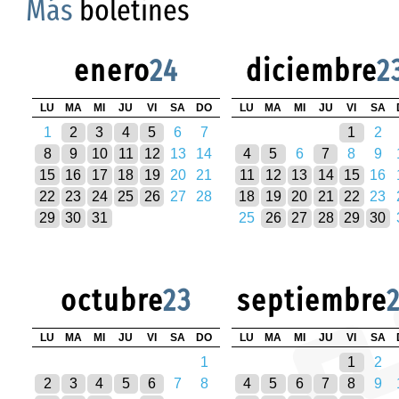
Más
boletines
enero
24
diciembre
2
LU
MA
MI
JU
VI
SA
DO
LU
MA
MI
JU
VI
SA
1
2
3
4
5
6
7
1
2
8
9
10
11
12
13
14
4
5
6
7
8
9
15
16
17
18
19
20
21
11
12
13
14
15
16
22
23
24
25
26
27
28
18
19
20
21
22
23
29
30
31
25
26
27
28
29
30
octubre
23
septiembre
LU
MA
MI
JU
VI
SA
DO
LU
MA
MI
JU
VI
SA
1
1
2
2
3
4
5
6
7
8
4
5
6
7
8
9