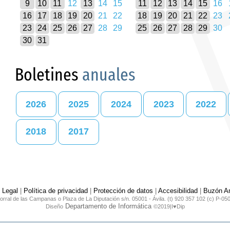
9
10
11
12
13
14
15
11
12
13
14
15
16
16
17
18
19
20
21
22
18
19
20
21
22
23
23
24
25
26
27
28
29
25
26
27
28
29
30
30
31
Boletines
anuales
2026
2025
2024
2023
2022
2018
2017
 Legal
|
Política de privacidad
|
Protección de datos
|
Accesibilidad
|
Buzón An
orral de las Campanas o Plaza de La Diputación s/n. 05001 - Ávila. (t) 920 357 102 (c) P-05
Departamento de Informática
Diseño
©2019|I♥Dip