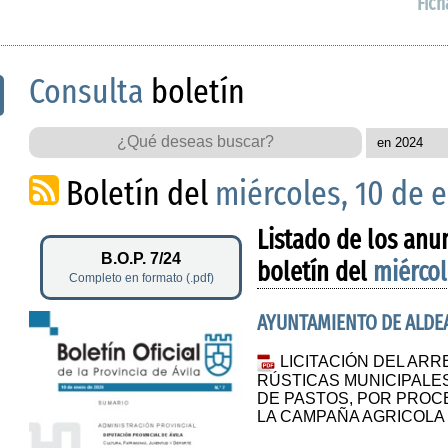
Fich
Consulta
boletín
Boletín del
miércoles, 10 de 
Listado de los anu
B.O.P. 7/24
boletín del
miércol
Completo en formato (.pdf)
AYUNTAMIENTO DE ALDE
LICITACIÓN DEL AR
RÚSTICAS MUNICIPALE
DE PASTOS, POR PROC
LA CAMPAÑA AGRICOLA 