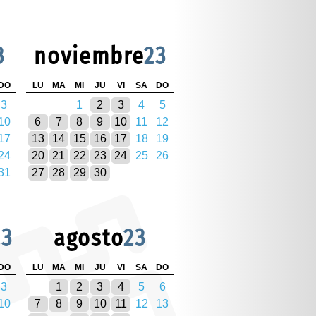
3
noviembre
23
DO
LU
MA
MI
JU
VI
SA
DO
3
1
2
3
4
5
10
6
7
8
9
10
11
12
17
13
14
15
16
17
18
19
24
20
21
22
23
24
25
26
31
27
28
29
30
23
agosto
23
DO
LU
MA
MI
JU
VI
SA
DO
3
1
2
3
4
5
6
10
7
8
9
10
11
12
13