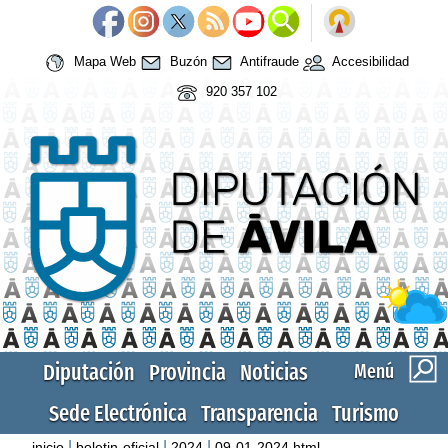
Mapa Web
Buzón
Antifraude
Accesibilidad
920 357 102
Diputación
Provincia
Noticias
Menú
Sede Electrónica
Transparencia
Turismo
|
|
|
inicio
boletin-oficial
2024
09-01-2024.html