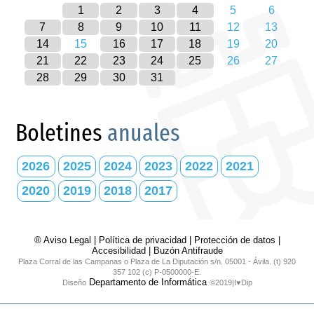
1
2
3
4
5
6
7
8
9
10
11
12
13
14
15
16
17
18
19
20
21
22
23
24
25
26
27
28
29
30
31
Boletines
anuales
2026
2025
2024
2023
2022
2021
2020
2019
2018
2017
® Aviso Legal
|
Política de privacidad
|
Protección de datos
|
Accesibilidad
|
Buzón Antifraude
Plaza Corral de las Campanas o Plaza de La Diputación s/n. 05001 - Ávila. (t) 920
357 102 (c) P-0500000-E.
Departamento de Informática
Diseño
©2019|I♥Dip