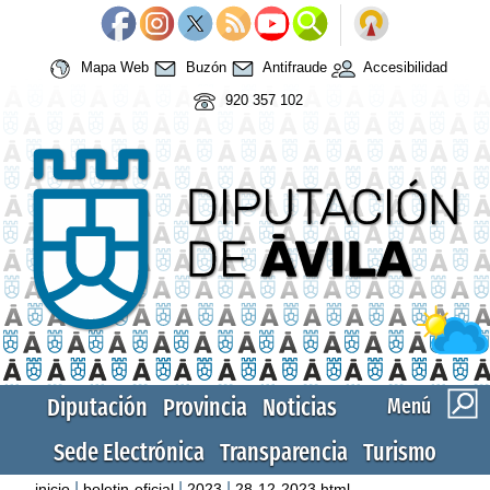
Mapa Web
Buzón
Antifraude
Accesibilidad
920 357 102
Diputación
Provincia
Noticias
Menú
Sede Electrónica
Transparencia
Turismo
|
|
|
inicio
boletin-oficial
2023
28-12-2023.html