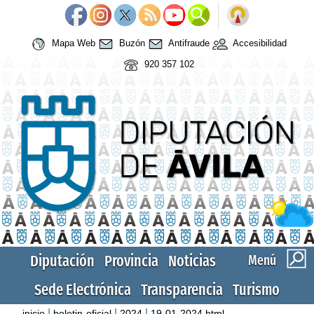
Mapa Web
Buzón
Antifraude
Accesibilidad
920 357 102
Diputación
Provincia
Noticias
Menú
Sede Electrónica
Transparencia
Turismo
|
|
|
inicio
boletin-oficial
2024
19-01-2024.html