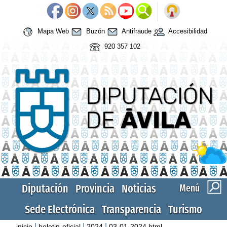
Mapa Web
Buzón
Antifraude
Accesibilidad
920 357 102
Diputación
Provincia
Noticias
Menú
Sede Electrónica
Transparencia
Turismo
|
|
|
inicio
boletin-oficial
2024
03-01-2024.html