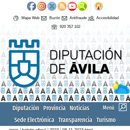
Mapa Web
Buzón
Antifraude
Accesibilidad
920 357 102
Diputación
Provincia
Noticias
Menú
Sede Electrónica
Transparencia
Turismo
|
|
|
inicio
boletin-oficial
2023
08-11-2023.html