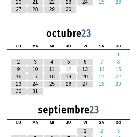
20
21
22
23
24
25
26
27
28
29
30
octubre
23
LU
MA
MI
JU
VI
SA
DO
1
2
3
4
5
6
7
8
9
10
11
12
13
14
15
16
17
18
19
20
21
22
23
24
25
26
27
28
29
30
31
septiembre
23
LU
MA
MI
JU
VI
SA
DO
1
2
3