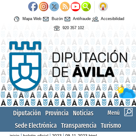
Mapa Web
Buzón
Antifraude
Accesibilidad
920 357 102
Diputación
Provincia
Noticias
Menú
Sede Electrónica
Transparencia
Turismo
|
|
|
inicio
boletin-oficial
2023
09-11-2023.html