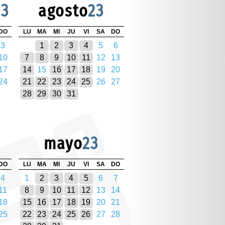
23
agosto
23
DO
LU
MA
MI
JU
VI
SA
DO
3
1
2
3
4
5
6
10
7
8
9
10
11
12
13
17
14
15
16
17
18
19
20
24
21
22
23
24
25
26
27
28
29
30
31
mayo
23
DO
LU
MA
MI
JU
VI
SA
DO
4
1
2
3
4
5
6
7
11
8
9
10
11
12
13
14
18
15
16
17
18
19
20
21
25
22
23
24
25
26
27
28