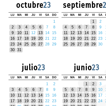
octubre
23
septiembre
LU
MA
MI
JU
VI
SA
DO
LU
MA
MI
JU
VI
SA
1
1
2
2
3
4
5
6
7
8
4
5
6
7
8
9
9
10
11
12
13
14
15
11
12
13
14
15
16
16
17
18
19
20
21
22
18
19
20
21
22
23
23
24
25
26
27
28
29
25
26
27
28
29
30
30
31
julio
23
junio
23
LU
MA
MI
JU
VI
SA
DO
LU
MA
MI
JU
VI
SA
1
2
1
2
3
3
4
5
6
7
8
9
5
6
7
8
9
10
10
11
12
13
14
15
16
12
13
14
15
16
17
17
18
19
20
21
22
23
19
20
21
22
23
24