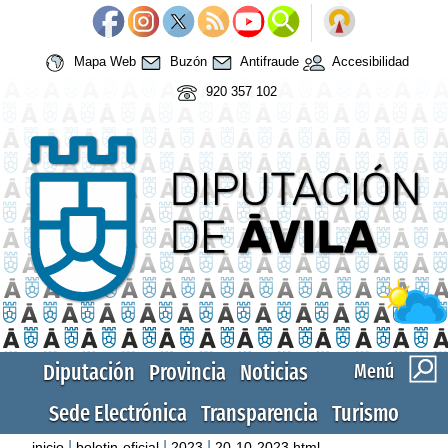
Mapa Web
Buzón
Antifraude
Accesibilidad
920 357 102
Diputación
Provincia
Noticias
Menú
Sede Electrónica
Transparencia
Turismo
|
|
|
inicio
boletin-oficial
2023
20-10-2023.html