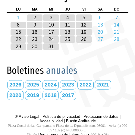
LU
MA
MI
JU
VI
SA
DO
1
2
3
4
5
6
7
8
9
10
11
12
13
14
15
16
17
18
19
20
21
22
23
24
25
26
27
28
29
30
31
Boletines
anuales
2026
2025
2024
2023
2022
2021
2020
2019
2018
2017
® Aviso Legal
|
Política de privacidad
|
Protección de datos
|
Accesibilidad
|
Buzón Antifraude
Plaza Corral de las Campanas o Plaza de La Diputación s/n. 05001 - Ávila. (t) 920
357 102 (c) P-0500000-E.
Departamento de Informática
Diseño
©2019|I♥Dip