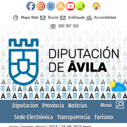
Mapa Web
Buzón
Antifraude
Accesibilidad
920 357 102
Diputación
Provincia
Noticias
Menú
Sede Electrónica
Transparencia
Turismo
|
|
|
inicio
boletin-oficial
2024
19-08-2024.html