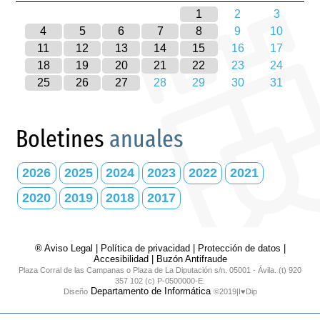
1
2
3
4
5
6
7
8
9
10
11
12
13
14
15
16
17
18
19
20
21
22
23
24
25
26
27
28
29
30
31
Boletines
anuales
2026
2025
2024
2023
2022
2021
2020
2019
2018
2017
® Aviso Legal
|
Política de privacidad
|
Protección de datos
|
Accesibilidad
|
Buzón Antifraude
Plaza Corral de las Campanas o Plaza de La Diputación s/n. 05001 - Ávila. (t) 920
357 102 (c) P-0500000-E.
Departamento de Informática
Diseño
©2019|I♥Dip