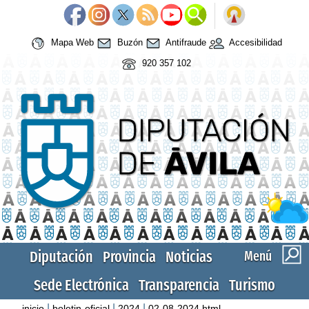
Mapa Web
Buzón
Antifraude
Accesibilidad
920 357 102
Diputación
Provincia
Noticias
Menú
Sede Electrónica
Transparencia
Turismo
|
|
|
inicio
boletin-oficial
2024
02-08-2024.html