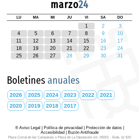
marzo
24
LU
MA
MI
JU
VI
SA
DO
1
2
3
4
5
6
7
8
9
10
11
12
13
14
15
16
17
18
19
20
21
22
23
24
25
26
27
28
29
30
31
Boletines
anuales
2026
2025
2024
2023
2022
2021
2020
2019
2018
2017
® Aviso Legal
|
Política de privacidad
|
Protección de datos
|
Accesibilidad
|
Buzón Antifraude
Plaza Corral de las Campanas o Plaza de La Diputación s/n. 05001 - Ávila. (t) 920