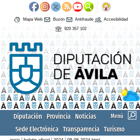
Mapa Web
Buzón
Antifraude
Accesibilidad
920 357 102
Diputación
Provincia
Noticias
Menú
Sede Electrónica
Transparencia
Turismo
|
|
|
inicio
boletin-oficial
2024
09-08-2024.html