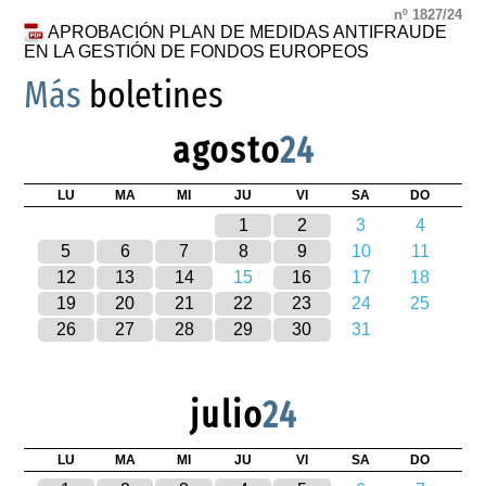
nº 1827/24
APROBACIÓN PLAN DE MEDIDAS ANTIFRAUDE
EN LA GESTIÓN DE FONDOS EUROPEOS
Más
boletines
agosto
24
LU
MA
MI
JU
VI
SA
DO
1
2
3
4
5
6
7
8
9
10
11
12
13
14
15
16
17
18
19
20
21
22
23
24
25
26
27
28
29
30
31
julio
24
LU
MA
MI
JU
VI
SA
DO