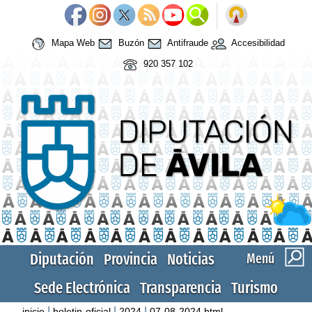
Mapa Web
Buzón
Antifraude
Accesibilidad
920 357 102
Diputación
Provincia
Noticias
Menú
Sede Electrónica
Transparencia
Turismo
|
|
|
inicio
boletin-oficial
2024
07-08-2024.html