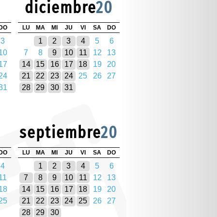
diciembre
20
DO
LU
MA
MI
JU
VI
SA
DO
3
1
2
3
4
5
6
10
7
8
9
10
11
12
13
17
14
15
16
17
18
19
20
24
21
22
23
24
25
26
27
31
28
29
30
31
septiembre
20
DO
LU
MA
MI
JU
VI
SA
DO
4
1
2
3
4
5
6
11
7
8
9
10
11
12
13
18
14
15
16
17
18
19
20
25
21
22
23
24
25
26
27
28
29
30