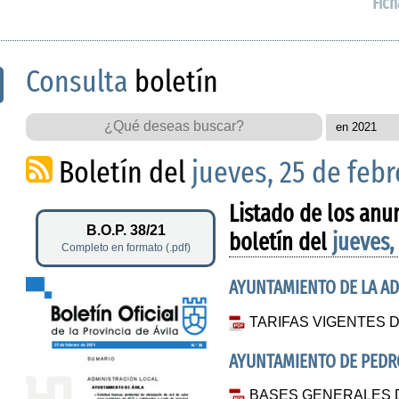
Fich
Consulta
boletín
Boletín del
jueves, 25 de febr
Listado de los anu
B.O.P. 38/21
boletín del
jueves,
Completo en formato (.pdf)
AYUNTAMIENTO DE LA A
TARIFAS VIGENTES D
AYUNTAMIENTO DE PED
BASES GENERALES D