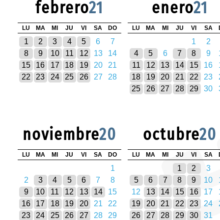
febrero
21
enero
21
LU
MA
MI
JU
VI
SA
DO
LU
MA
MI
JU
VI
SA
1
2
3
4
5
6
7
1
2
8
9
10
11
12
13
14
4
5
6
7
8
9
15
16
17
18
19
20
21
11
12
13
14
15
16
22
23
24
25
26
27
28
18
19
20
21
22
23
25
26
27
28
29
30
noviembre
20
octubre
20
LU
MA
MI
JU
VI
SA
DO
LU
MA
MI
JU
VI
SA
1
1
2
3
2
3
4
5
6
7
8
5
6
7
8
9
10
9
10
11
12
13
14
15
12
13
14
15
16
17
16
17
18
19
20
21
22
19
20
21
22
23
24
23
24
25
26
27
28
29
26
27
28
29
30
31