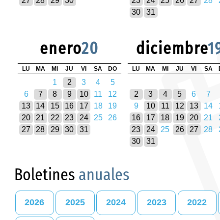
27
28
29
30
23
24
25
26
27
28
30
31
enero
20
diciembre
1
LU
MA
MI
JU
VI
SA
DO
LU
MA
MI
JU
VI
SA
1
2
3
4
5
6
7
8
9
10
11
12
2
3
4
5
6
7
13
14
15
16
17
18
19
9
10
11
12
13
14
20
21
22
23
24
25
26
16
17
18
19
20
21
27
28
29
30
31
23
24
25
26
27
28
30
31
Boletines
anuales
2026
2025
2024
2023
2022