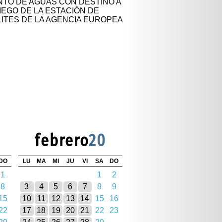
TO DE AGUAS CON DESTINO A
IEGO DE LA ESTACIÓN DE
ITES DE LA AGENCIA EUROPEA
febrero
20
DO
LU
MA
MI
JU
VI
SA
DO
1
1
2
8
3
4
5
6
7
8
9
15
10
11
12
13
14
15
16
22
17
18
19
20
21
22
23