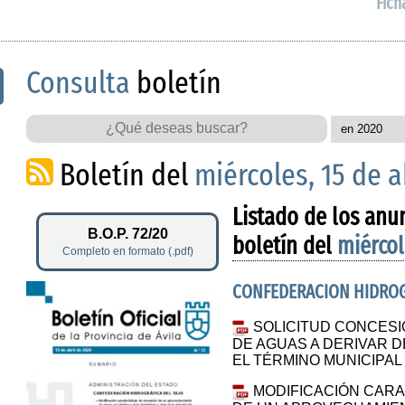
Fich
Consulta
boletín
Boletín del
miércoles, 15 de a
Listado de los anu
B.O.P. 72/20
boletín del
miércol
Completo en formato (.pdf)
CONFEDERACION HIDROG
SOLICITUD CONCES
DE AGUAS A DERIVAR D
EL TÉRMINO MUNICIPA
MODIFICACIÓN CARA