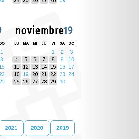
29
24
25
26
27
28
29
9
noviembre
19
DO
LU
MA
MI
JU
VI
SA
DO
1
1
2
3
8
4
5
6
7
8
9
10
15
11
12
13
14
15
16
17
22
18
19
20
21
22
23
24
29
25
26
27
28
29
30
2021
2020
2019