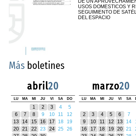
DE UN APROVECHAMIEN
USOS DOMESTICOS Y R
SEGUIMIENTO DE SATÉL
DEL ESPACIO
Más
boletines
abril
20
marzo
20
LU
MA
MI
JU
VI
SA
DO
LU
MA
MI
JU
VI
SA
1
2
3
4
5
6
7
8
9
10
11
12
2
3
4
5
6
7
13
14
15
16
17
18
19
9
10
11
12
13
14
20
21
22
23
24
25
26
16
17
18
19
20
21