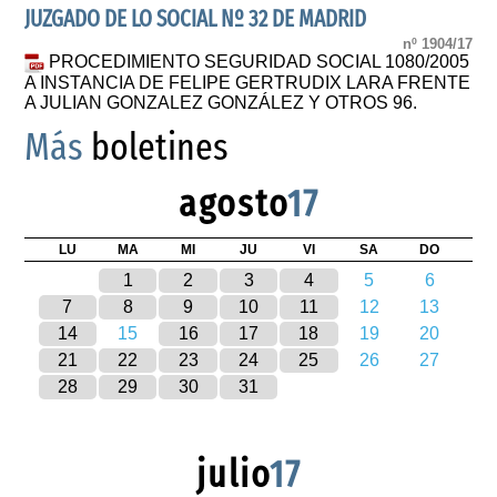
JUZGADO DE LO SOCIAL Nº 32 DE MADRID
nº 1904/17
PROCEDIMIENTO SEGURIDAD SOCIAL 1080/2005
A INSTANCIA DE FELIPE GERTRUDIX LARA FRENTE
A JULIAN GONZALEZ GONZÁLEZ Y OTROS 96.
Más
boletines
agosto
17
LU
MA
MI
JU
VI
SA
DO
1
2
3
4
5
6
7
8
9
10
11
12
13
14
15
16
17
18
19
20
21
22
23
24
25
26
27
28
29
30
31
julio
17