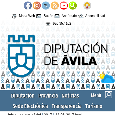
Mapa Web
Buzón
Antifraude
Accesibilidad
920 357 102
Diputación
Provincia
Noticias
Menú
Sede Electrónica
Transparencia
Turismo
|
|
|
inicio
boletin-oficial
2017
22-08-2017.html